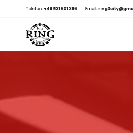
Telefon:
+48 531 601 356
Email:
ring3city@gma